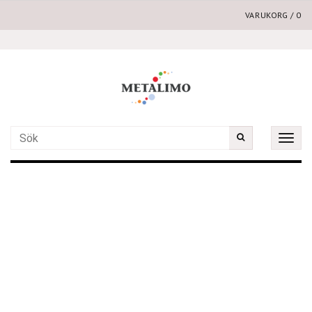
VARUKORG
/
0
Toggle
naviga