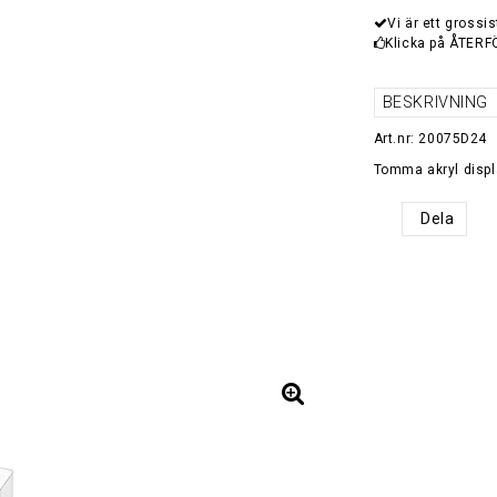
Vi är ett grossis
Klicka på ÅTERF
BESKRIVNING
Art.nr: 20075D24
Tomma akryl displa
Dela