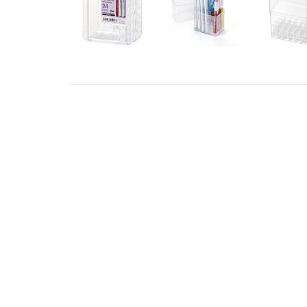
ADRESS
KONT
STILLMANSGATAN 8
info@met
212 25 MALMÖ
+46 4018