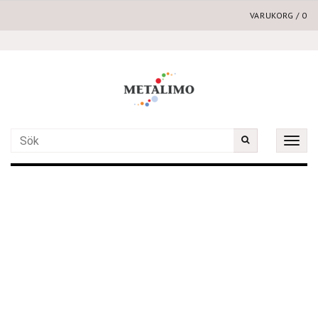
VARUKORG
/
0
Toggle
naviga