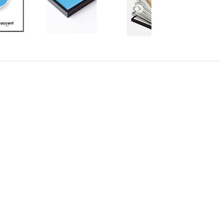
AKT
INFORMATION
alimo.se
Villkor & info
4700
556507-8242