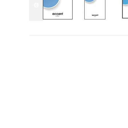
ADRESS
KONT
STILLMANSGATAN 8
info@met
212 25 MALMÖ
+46 4018