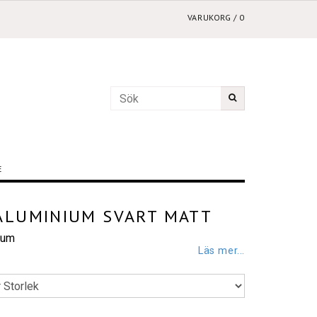
VARUKORG
/
0
E
ALUMINIUM SVART MATT
ium
Läs mer...
k