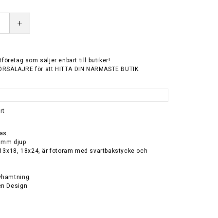
+
tföretag som säljer enbart till butiker!
ÖRSÄLAJRE för att HITTA DIN NÄRMASTE BUTIK.
rt
as.
1 mm djup
, 13x18, 18x24, är fotoram med svartbakstycke och
vhämtning.
en Design