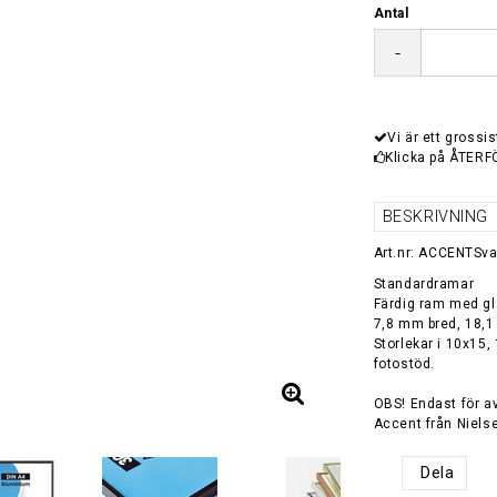
Antal
-
Vi är ett grossis
Klicka på ÅTERF
BESKRIVNING
Art.nr: ACCENTSva
Standardramar
Färdig ram med gl
7,8 mm bred, 18,
Storlekar i 10x15
fotostöd.
OBS! Endast för a
Accent från Niels
Dela