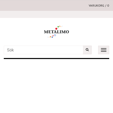
VARUKORG
/
0
Toggle
naviga