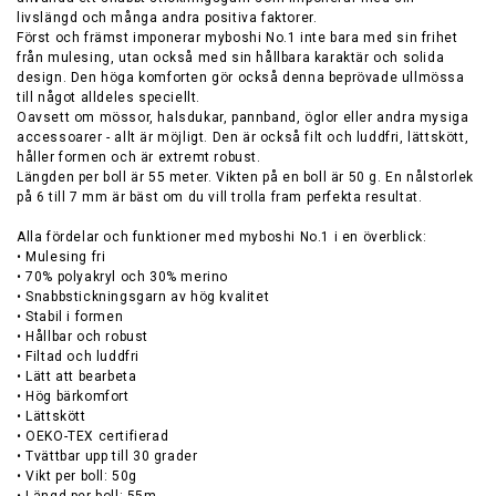
livslängd och många andra positiva faktorer.
Först och främst imponerar myboshi No.1 inte bara med sin frihet
från mulesing, utan också med sin hållbara karaktär och solida
design. Den höga komforten gör också denna beprövade ullmössa
till något alldeles speciellt.
Oavsett om mössor, halsdukar, pannband, öglor eller andra mysiga
accessoarer - allt är möjligt. Den är också filt och luddfri, lättskött,
håller formen och är extremt robust.
Längden per boll är 55 meter. Vikten på en boll är 50 g. En nålstorlek
på 6 till 7 mm är bäst om du vill trolla fram perfekta resultat.
Alla fördelar och funktioner med myboshi No.1 i en överblick:
• Mulesing fri
• 70% polyakryl och 30% merino
• Snabbstickningsgarn av hög kvalitet
• Stabil i formen
• Hållbar och robust
• Filtad och luddfri
• Lätt att bearbeta
• Hög bärkomfort
• Lättskött
• OEKO-TEX certifierad
• Tvättbar upp till 30 grader
• Vikt per boll: 50g