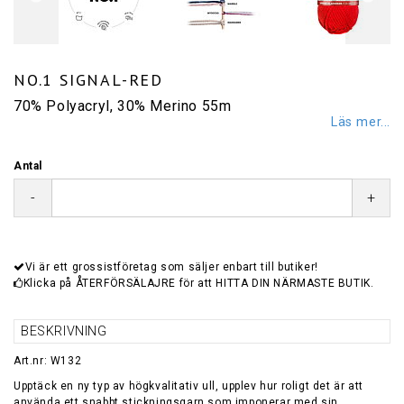
NO.1 SIGNAL-RED
70% Polyacryl, 30% Merino 55m
Läs mer...
Antal
-
+
Vi är ett grossistföretag som säljer enbart till butiker!
Klicka på ÅTERFÖRSÄLAJRE för att HITTA DIN NÄRMASTE BUTIK.
BESKRIVNING
Art.nr: W132
Upptäck en ny typ av högkvalitativ ull, upplev hur roligt det är att
använda ett snabbt stickningsgarn som imponerar med sin