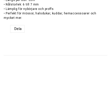
• Längd per boll: 55m
• Nålstorlek: 6 till 7 mm
• Lämplig för nybörjare och proffs
• Perfekt för mössor, halsdukar, kuddar, hemaccessoarer och
mycket mer.
Dela