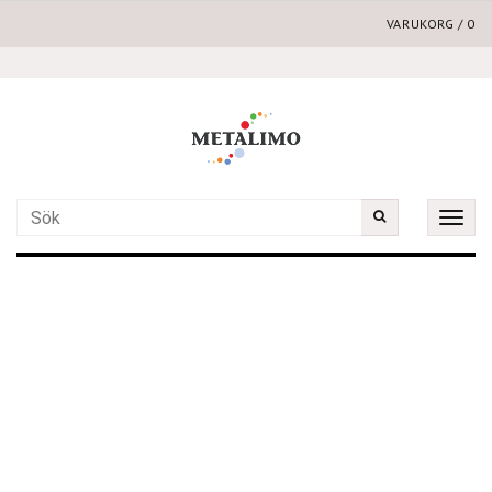
VARUKORG
/
0
Toggle
naviga