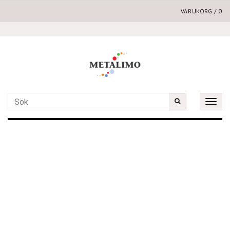
VARUKORG
/
0
Toggle
naviga