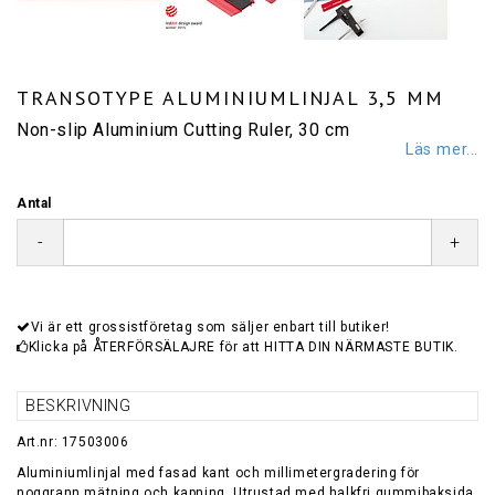
TRANSOTYPE ALUMINIUMLINJAL 3,5 MM
Non-slip Aluminium Cutting Ruler, 30 cm
Läs mer...
Antal
-
+
Vi är ett grossistföretag som säljer enbart till butiker!
Klicka på ÅTERFÖRSÄLAJRE för att HITTA DIN NÄRMASTE BUTIK.
BESKRIVNING
Art.nr: 17503006
Aluminiumlinjal med fasad kant och millimetergradering för
noggrann mätning och kapning. Utrustad med halkfri gummibaksida