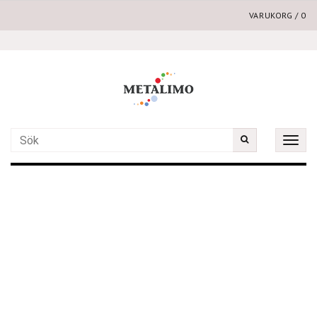
VARUKORG
/
0
Toggle
naviga