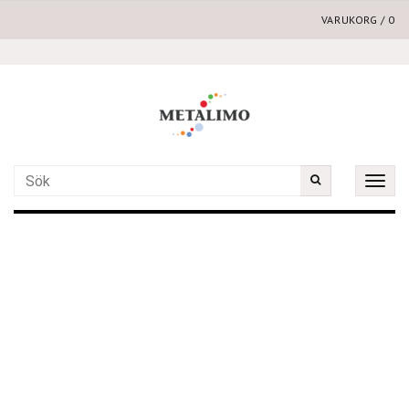
VARUKORG
/
0
Toggle
naviga