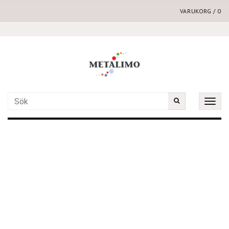
VARUKORG
/
0
Toggle
naviga