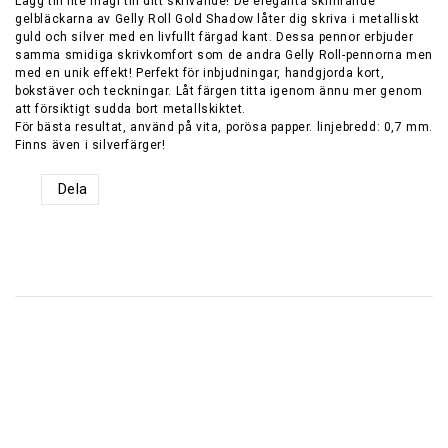
Lägg till lite magi till ditt skrivande! De eleganta skimrande
gelbläckarna av Gelly Roll Gold Shadow låter dig skriva i metalliskt
guld och silver med en livfullt färgad kant. Dessa pennor erbjuder
samma smidiga skrivkomfort som de andra Gelly Roll-pennorna men
med en unik effekt! Perfekt för inbjudningar, handgjorda kort,
bokstäver och teckningar. Låt färgen titta igenom ännu mer genom
att försiktigt sudda bort metallskiktet.
För bästa resultat, använd på vita, porösa papper. linjebredd: 0,7 mm.
Finns även i silverfärger!
Dela