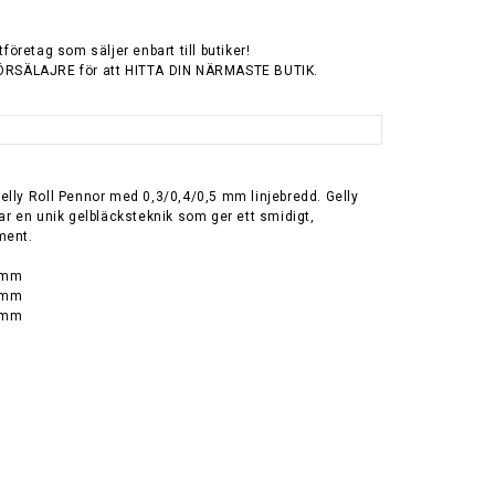
tföretag som säljer enbart till butiker!
ÖRSÄLAJRE för att HITTA DIN NÄRMASTE BUTIK.
elly Roll Pennor med 0,3/0,4/0,5 mm linjebredd. Gelly
ar en unik gelbläcksteknik som ger ett smidigt,
ment.
3 mm
4 mm
5 mm