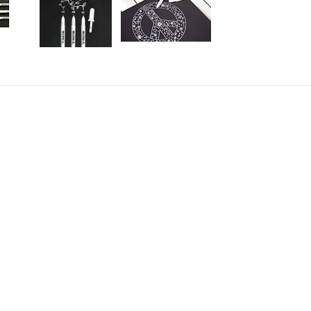
AKT
INFORMATION
alimo.se
Villkor & info
4700
556507-8242