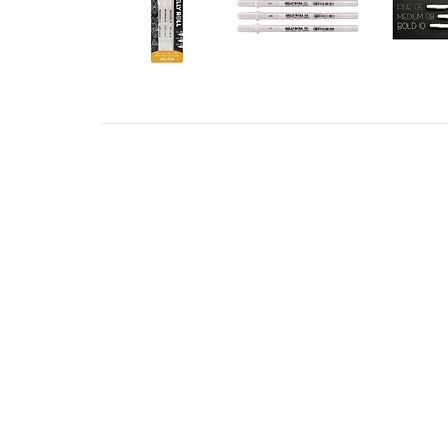
ADRESS
KONT
STILLMANSGATAN 8
info@met
212 25 MALMÖ
+46 4018