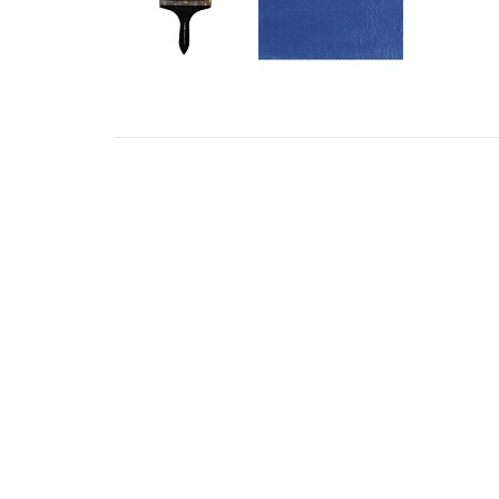
ADRESS
KONT
STILLMANSGATAN 8
info@met
212 25 MALMÖ
+46 4018