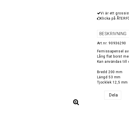
Vi är ett grossis
Klicka på ÅTERF
BESKRIVNING
Art.nr: 90936290
Fernissapensel av
Lång flat borst med
Kan användas till 
Bredd 200 mm
Längd 53 mm
Dela