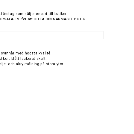
tföretag som säljer enbart till butiker!
ÖRSÄLAJRE för att HITTA DIN NÄRMASTE BUTIK.
 svinhår med högsta kvalité.
 kort blått lackerat skaft.
olje- och akrylmålning på stora ytor.