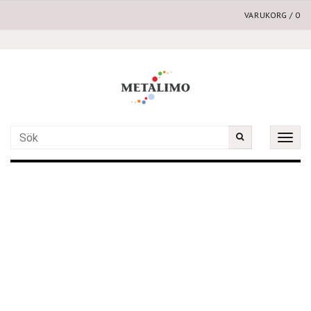
VARUKORG
/
0
Toggle
naviga