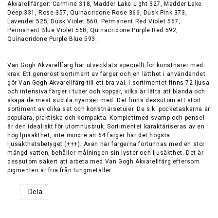
Akvarellfärger: Carmine 318, Madder Lake Light 327, Madder Lake
Deep 331, Rose 357, Quinacridone Rose 366, Dusk Pink 373,
Lavender 525, Dusk Violet 560, Permanent Red Violet 567,
Permanent Blue Violet 568, Quinacridone Purple Red 592,
Quinacridone Purple Blue 593.
Van Gogh Akvarellfärg har utvecklats speciellt för konstnärer med
krav. Ett generöst sortiment av färger och en lätthet i användandet
gör Van Gogh Akvarellfärg till ett bra val. I sortimentet finns 72 ljusa
och intensiva färger i tuber och koppar, vilka är lätta att blanda och
skapa de mest subtila nyanser med. Det finns dessutom ett stort
sortiment av olika set och konstnärsetuier. De s.k. pocketaskarna är
populära, praktiska och kompakta. Komplettmed svamp och pensel
är den idealiskt för utomhusbruk. Sortimentet karaktäriseras av en
hög ljusäkthet, inte mindre än 64 färger har det högsta
ljusäkthetsbetyget (+++). Även när färgerna förtunnas med en stor
mängd vatten, behåller målningen sin lyster och ljusäkthet. Det är
dessutom säkert att arbeta med Van Gogh Akvarellfärg eftersom
Dela