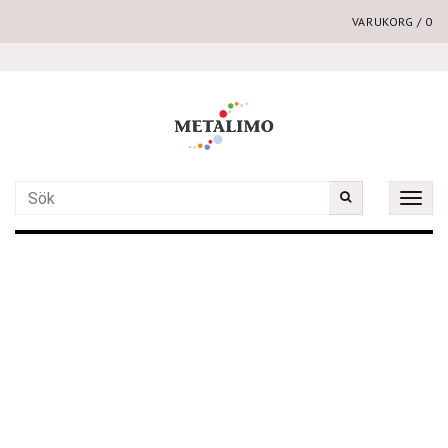
VARUKORG
/
0
Toggle
naviga