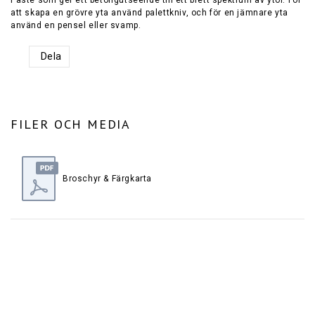
Paste som ger ett betongutseende till ett brett spektrum av ytor. För
att skapa en grövre yta använd palettkniv, och för en jämnare yta
använd en pensel eller svamp.
Dela
FILER OCH MEDIA
Broschyr & Färgkarta