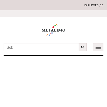
VARUKORG
/
0
Toggle
naviga