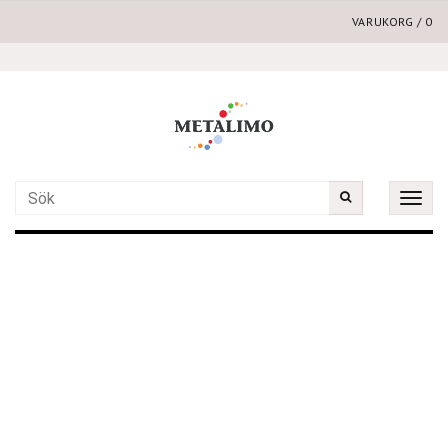
VARUKORG
/
0
Toggle
naviga