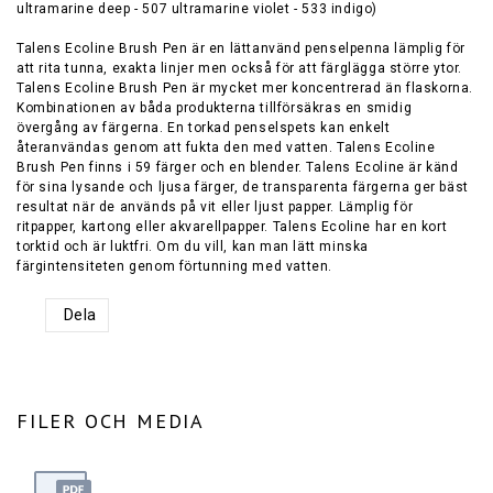
ultramarine deep - 507 ultramarine violet - 533 indigo)
Talens Ecoline Brush Pen är en lättanvänd penselpenna lämplig för
att rita tunna, exakta linjer men också för att färglägga större ytor.
Talens Ecoline Brush Pen är mycket mer koncentrerad än flaskorna.
Kombinationen av båda produkterna tillförsäkras en smidig
övergång av färgerna. En torkad penselspets kan enkelt
återanvändas genom att fukta den med vatten. Talens Ecoline
Brush Pen finns i 59 färger och en blender. Talens Ecoline är känd
för sina lysande och ljusa färger, de transparenta färgerna ger bäst
resultat när de används på vit eller ljust papper. Lämplig för
ritpapper, kartong eller akvarellpapper. Talens Ecoline har en kort
torktid och är luktfri. Om du vill, kan man lätt minska
färgintensiteten genom förtunning med vatten.
Dela
FILER OCH MEDIA