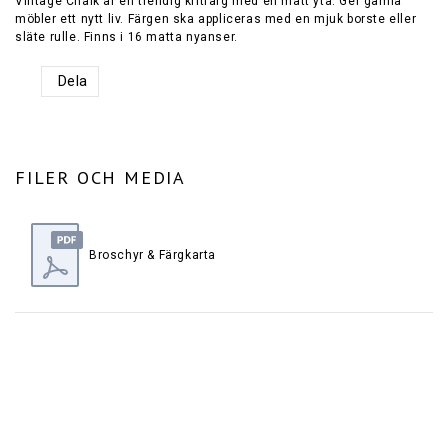
Vintage Chalk är en trendig kritfärg med en matt yta. Ger gamla
möbler ett nytt liv. Färgen ska appliceras med en mjuk borste eller
släte rulle. Finns i 16 matta nyanser.
Dela
FILER OCH MEDIA
Broschyr & Färgkarta