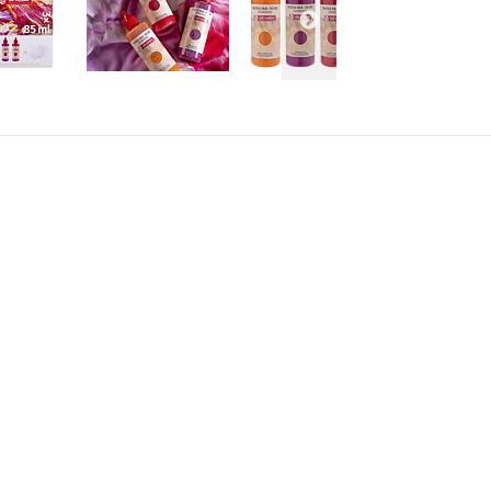
AKT
INFORMATION
alimo.se
Villkor & info
4700
556507-8242