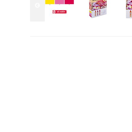
ADRESS
KONT
STILLMANSGATAN 8
info@met
212 25 MALMÖ
+46 4018