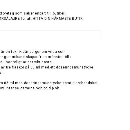
tföretag som säljer enbart till butiker!
ÖRSÄLAJRE för att HITTA DIN NÄRMASTE BUTIK.
g är en teknik där du genom vrida och
ler gummiband skapar fram mönster. Alla
 du har roligt är det viktigaste.
r av tre flaskor på 85 ml med ett doseringsmunstycke
r.
 om 85 ml med doseringsmunstycke samt plasthandskar.