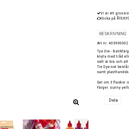
Vi är ett grossis
Klicka på ÅTERF
BESKRIVNING
Art.nr: 403900002
Tye Die - Batikfär
knyta med tråd el
sätt är bra och att
Tie Dye-set bestå
samt plasthandska
Set om 3 flaskor
Dela