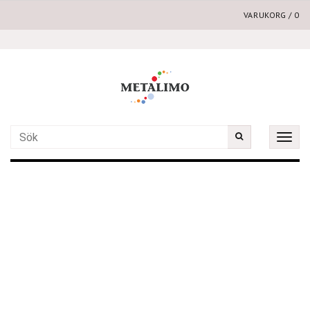
VARUKORG
/
0
Toggle
naviga