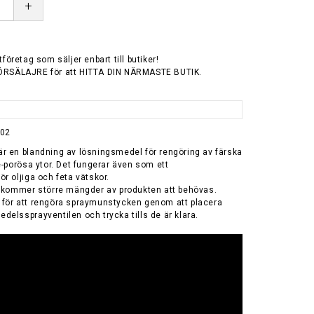
+
tföretag som säljer enbart till butiker!
ÖRSÄLAJRE för att HITTA DIN NÄRMASTE BUTIK.
802
r en blandning av lösningsmedel för rengöring av färska
e-porösa ytor. Det fungerar även som ett
r oljiga och feta vätskor.
r kommer större mängder av produkten att behövas.
för att rengöra spraymunstycken genom att placera
elssprayventilen och trycka tills de är klara.