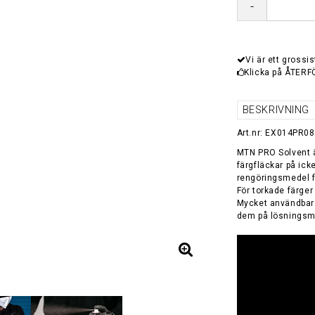
-
Vi är ett grossis
Klicka på ÅTERF
BESKRIVNING
Art.nr: EX014PR0
MTN PRO Solvent ä
färgfläckar på ick
rengöringsmedel fö
För torkade färge
Mycket användbar 
dem på lösningsmed