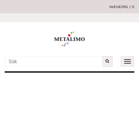
VARUKORG
/
0
Toggle
naviga