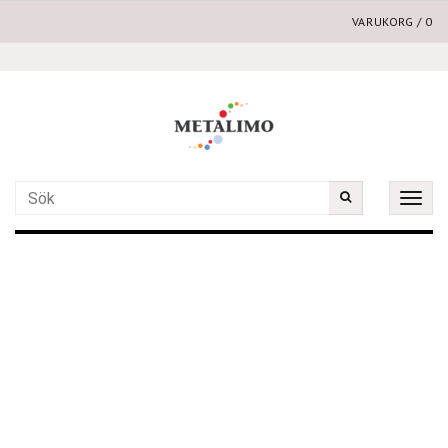
VARUKORG
/
0
Toggle
naviga