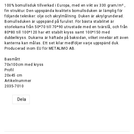
100% bomullsduk tillverkad i Europa, med en vikt av 330 gram/m² ,
fin struktur. Den uppspända kvalitets bomullsduken är lämplig för
följande tekniker: olje och akrylmålning. Duken är akrylgrunderad.
Bomullsduken är uppspänd på furulist. För bästa stabilitet är
storlekarna från 50*70 till 70*90 utrustade med en tvärslå, och från
80*80 till 100*120 har ett stabilt kryss samt 100*150 med
dubbelkryss. Dukarna är häftade på baksidan, vilket innebär att även
kanterna kan målas. Ett set kilar medföljer varje uppspänd duk.
Producerad inom EU för METALIMO AB.
Basmått
70x100cm med kryss
Profil
20x45 cm
Artikelnummer
2035-7010
Dela