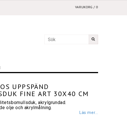
VARUKORG
/
0
E
OS UPPSPÄND
DUK FINE ART 30X40 CM
itetsbomullsduk, akrylgrundad.
de olje och akrylmålning.
Läs mer...