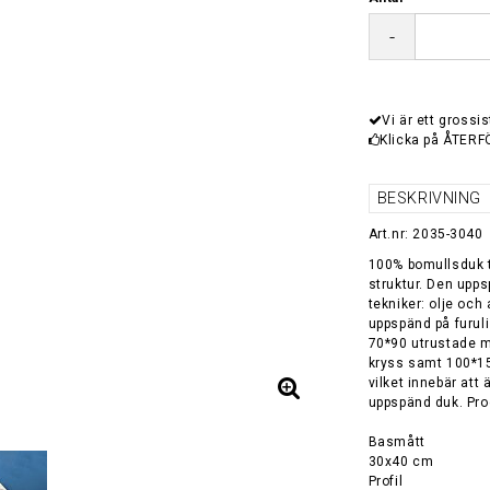
-
Vi är ett grossis
Klicka på ÅTERF
BESKRIVNING
Art.nr: 2035-3040
100% bomullsduk ti
struktur. Den upps
tekniker: olje oc
uppspänd på furulis
70*90 utrustade me
kryss samt 100*15
vilket innebär att
uppspänd duk. Pr
Basmått
30x40 cm
Profil