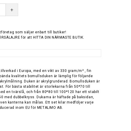
+
tföretag som säljer enbart till butiker!
ÖRSÄLAJRE för att HITTA DIN NÄRMASTE BUTIK.
llverkad i Europa, med en vikt av 330 gram/m² , fin
pända kvalitets bomullsduken är lämplig för följande
h akrylmålning. Duken är akrylgrunderad. Bomullsduken är
t. För bästa stabilitet är storlekarna från 50*70 till
d en tvärslå, och från 80*80 till 100*120 har ett stabilt
0 med dubbelkryss. Dukarna är häftade på baksidan,
 även kanterna kan målas. Ett set kilar medföljer varje
oducerad inom EU för METALIMO AB.