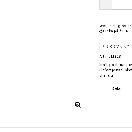
-
Vi är ett grossis
Klicka på ÅTERF
BESKRIVNING
Art.nr: M223-
Kraftig och rund s
Elefantpensel ska
oljefärg.
Dela