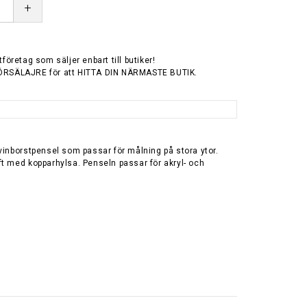
+
tföretag som säljer enbart till butiker!
ÖRSÄLAJRE för att HITTA DIN NÄRMASTE BUTIK.
vinborstpensel som passar för målning på stora ytor.
ft med kopparhylsa. Penseln passar för akryl- och