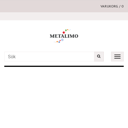
VARUKORG
/
0
Toggle
naviga