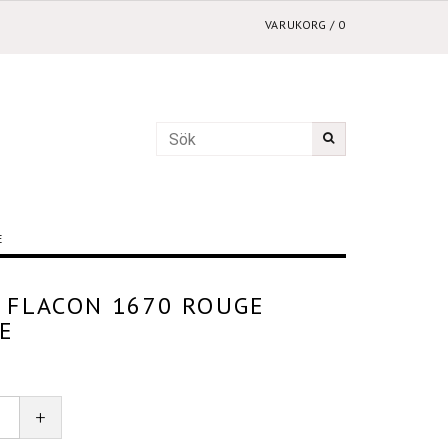
VARUKORG
/
0
E
N FLACON 1670 ROUGE
E
+