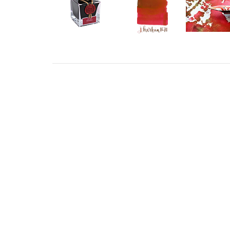
ADRESS
KONT
STILLMANSGATAN 8
info@met
212 25 MALMÖ
+46 4018