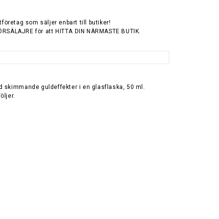
tföretag som säljer enbart till butiker!
ÖRSÄLAJRE för att HITTA DIN NÄRMASTE BUTIK.
d skimmande guldeffekter i en glasflaska, 50 ml.
öljer.