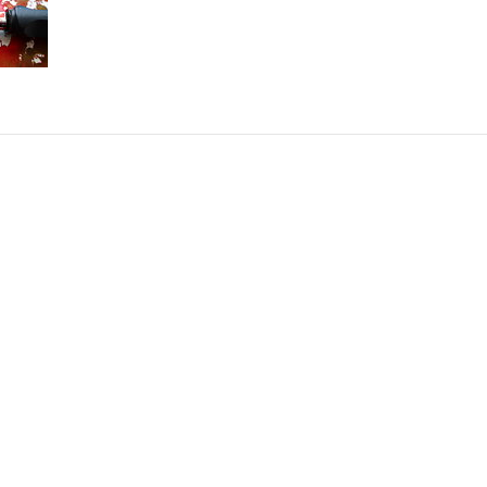
AKT
INFORMATION
alimo.se
Villkor & info
4700
556507-8242