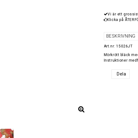
Vi är ett grossis
Klicka på ÅTERF
BESKRIVNING
Art.nr: 15026JT
Mörkrött bläck me
Instruktioner medf
Dela