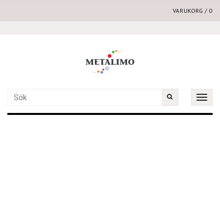
VARUKORG
/
0
Toggle
naviga