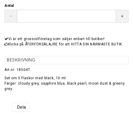
Antal
-
+
Vi är ett grossistföretag som säljer enbart till butiker!
Klicka på ÅTERFÖRSÄLAJRE för att HITTA DIN NÄRMASTE BUTIK.
BESKRIVNING
Art.nr: 18504T
Set om 5 flaskor med bläck, 10 ml
Färger: cloudy grey, sapphire blue, black pearl, moon dust & greeny
grey..
Dela