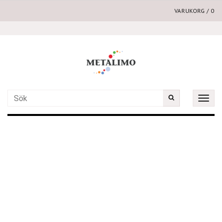
VARUKORG
/
0
Toggle
naviga