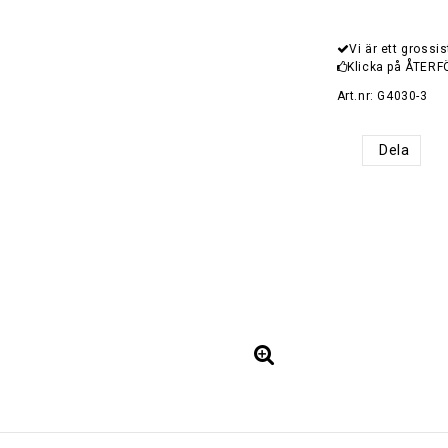
Vi är ett grossis
Klicka på ÅTERF
Art.nr: G4030-3
Dela