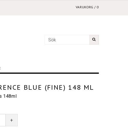
VARUKORG
/
0
E
RENCE BLUE (FINE) 148 ML
cs 148ml
+