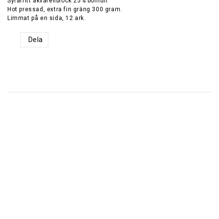
Syrafritt akvarellblock 25% bomull.
Hot pressad, extra fin gräng 300 gram.
Limmat på en sida, 12 ark.
Dela