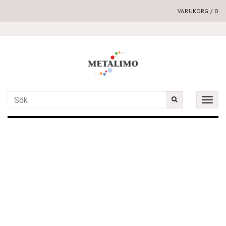
VARUKORG
/
0
Toggle
naviga