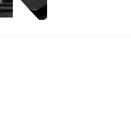
AKT
INFORMATION
alimo.se
Villkor & info
4700
556507-8242