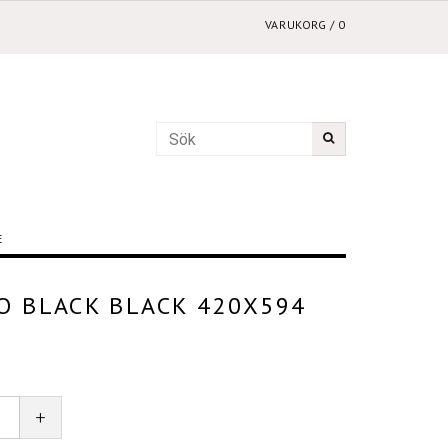
VARUKORG
/
0
E
O BLACK BLACK 420X594
+