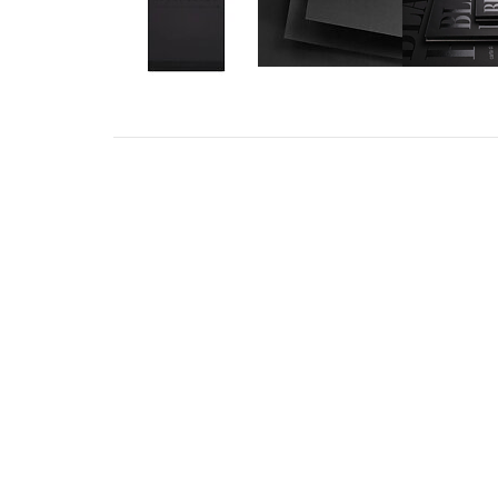
ADRESS
KONT
STILLMANSGATAN 8
info@met
212 25 MALMÖ
+46 4018