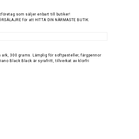
tföretag som säljer enbart till butiker!
ÖRSÄLAJRE för att HITTA DIN NÄRMASTE BUTIK.
ark, 300 grams. Lämplig för softpasteller, färgpennor
ano Black Black är syrafritt, tillverkat av klorfri