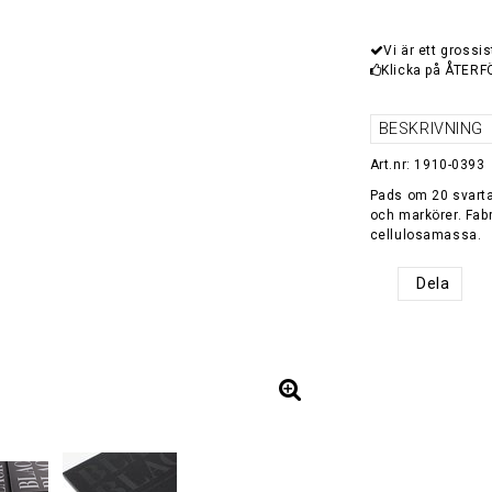
Vi är ett grossis
Klicka på ÅTERF
BESKRIVNING
Art.nr: 1910-0393
Pads om 20 svarta 
och markörer. Fabri
cellulosamassa.
Dela