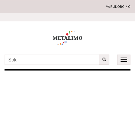
VARUKORG
/
0
Toggle
naviga