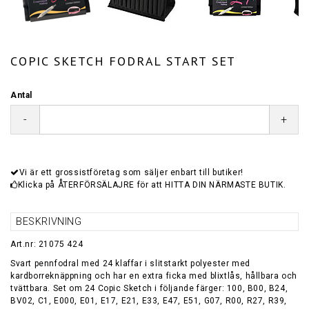
COPIC SKETCH FODRAL START SET
Antal
-
+
Vi är ett grossistföretag som säljer enbart till butiker!
Klicka på ÅTERFÖRSÄLAJRE för att HITTA DIN NÄRMASTE BUTIK.
BESKRIVNING
Art.nr: 21075 424
Svart pennfodral med 24 klaffar i slitstarkt polyester med
kardborreknäppning och har en extra ficka med blixtlås, hållbara och
tvättbara. Set om 24 Copic Sketch i följande färger: 100, B00, B24,
BV02, C1, E000, E01, E17, E21, E33, E47, E51, G07, R00, R27, R39,