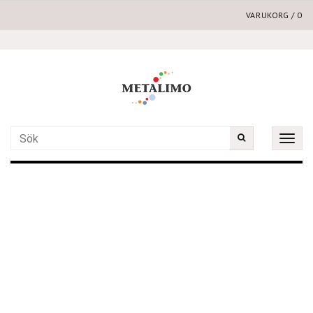
VARUKORG
/
0
Toggle
naviga