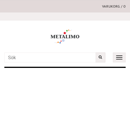
VARUKORG
/
0
Toggle
naviga