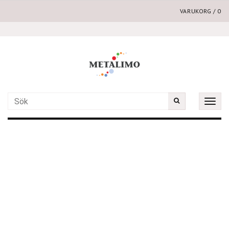
VARUKORG
/
0
Toggle
naviga