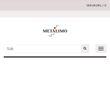
VARUKORG
/
0
Toggle
naviga