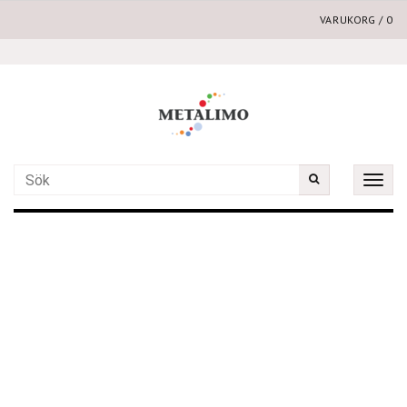
VARUKORG
/
0
Toggle
naviga