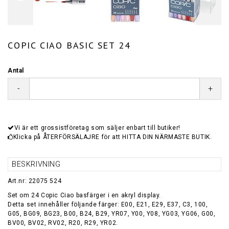
COPIC CIAO BASIC SET 24
Antal
-
+
Vi är ett grossistföretag som säljer enbart till butiker!
Klicka på ÅTERFÖRSÄLAJRE för att HITTA DIN NÄRMASTE BUTIK.
BESKRIVNING
Art.nr: 22075 524
Set om 24 Copic Ciao basfärger i en akryl display.
Detta set innehåller följande färger: E00, E21, E29, E37, C3, 100,
G05, BG09, BG23, B00, B24, B29, YR07, Y00, Y08, YG03, YG06, G00,
BV00, BV02, RV02, R20, R29, YR02.