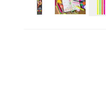
ADRESS
KONT
STILLMANSGATAN 8
info@met
212 25 MALMÖ
+46 4018