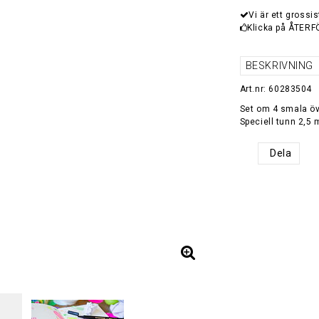
Vi är ett grossis
Klicka på ÅTERF
BESKRIVNING
Art.nr: 60283504
Set om 4 smala öve
Speciell tunn 2,5
Dela