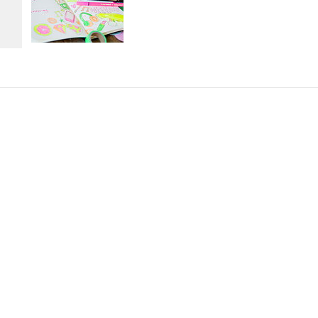
AKT
INFORMATION
alimo.se
Villkor & info
4700
556507-8242