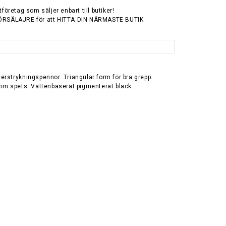
tföretag som säljer enbart till butiker!
ÖRSÄLAJRE för att HITTA DIN NÄRMASTE BUTIK.
rstrykningspennor. Triangulär form för bra grepp.
 mm spets. Vattenbaserat pigmenterat bläck.