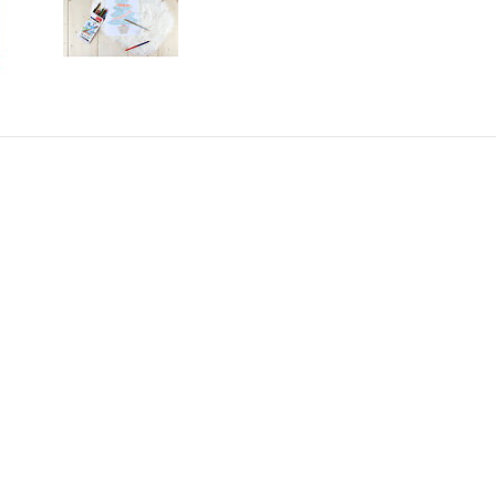
AKT
INFORMATION
alimo.se
Villkor & info
4700
556507-8242