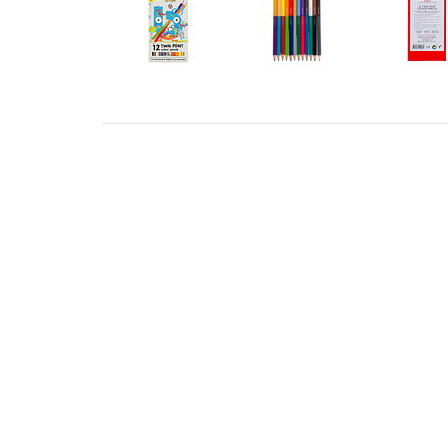
ADRESS
KONT
STILLMANSGATAN 8
info@met
212 25 MALMÖ
+46 4018