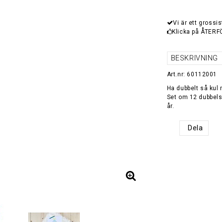
Vi är ett grossis
Klicka på ÅTERF
BESKRIVNING
Art.nr: 60112001
Ha dubbelt så kul 
Set om 12 dubbelsp
år.
Dela