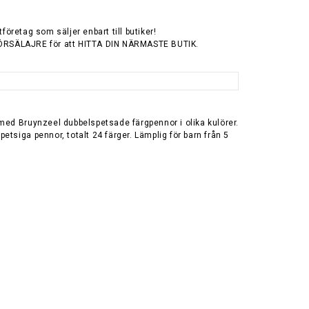
tföretag som säljer enbart till butiker!
ÖRSÄLAJRE för att HITTA DIN NÄRMASTE BUTIK.
med Bruynzeel dubbelspetsade färgpennor i olika kulörer.
etsiga pennor, totalt 24 färger. Lämplig för barn från 5