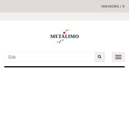
VARUKORG
/
0
Toggle
naviga