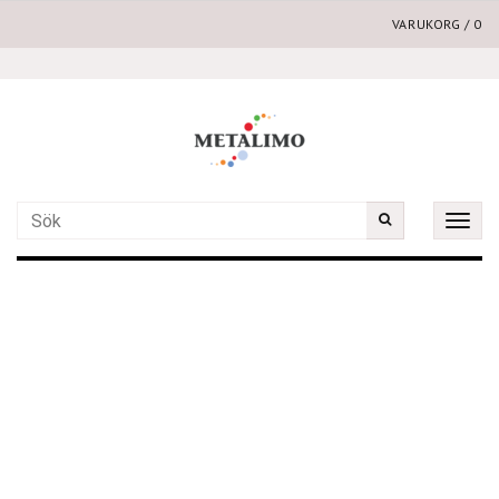
VARUKORG
/
0
Toggle
naviga