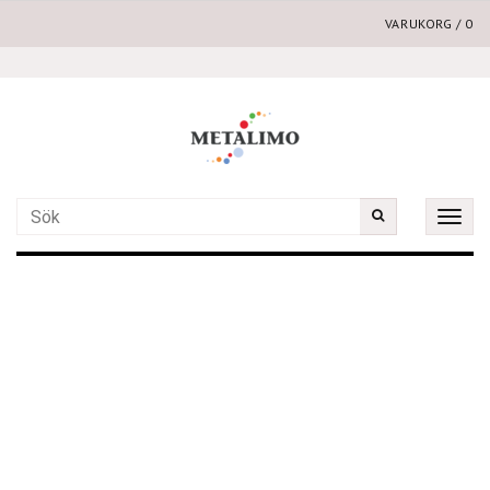
VARUKORG
/
0
Toggle
naviga