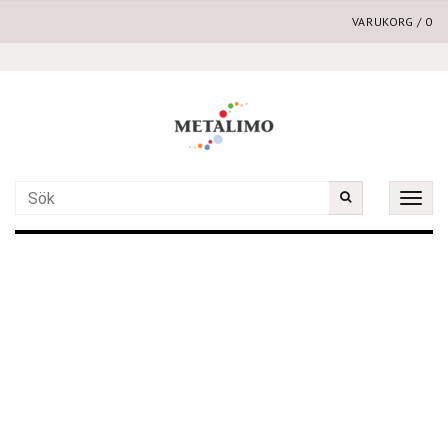
VARUKORG
/
0
Toggle
naviga