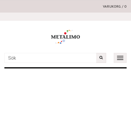
VARUKORG
/
0
Toggle
naviga