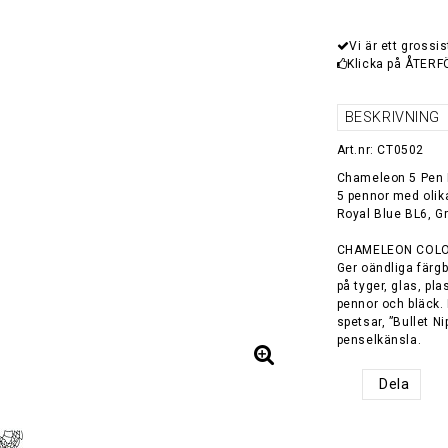
Vi är ett grossis
Klicka på ÅTERF
BESKRIVNING
Art.nr: CT0502
Chameleon 5 Pen P
5 pennor med olik
Royal Blue BL6, G
CHAMELEON COL
Ger oändliga färg
på tyger, glas, pl
pennor och bläck. 
spetsar, ”Bullet N
penselkänsla.
Dela