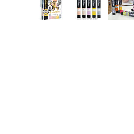
ADRESS
KONT
STILLMANSGATAN 8
info@met
212 25 MALMÖ
+46 4018