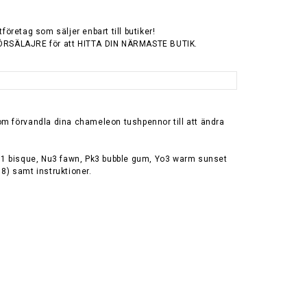
tföretag som säljer enbart till butiker!
ÖRSÄLAJRE för att HITTA DIN NÄRMASTE BUTIK.
om förvandla dina chameleon tushpennor till att ändra
Nu1 bisque, Nu3 fawn, Pk3 bubble gum, Yo3 warm sunset
8) samt instruktioner.