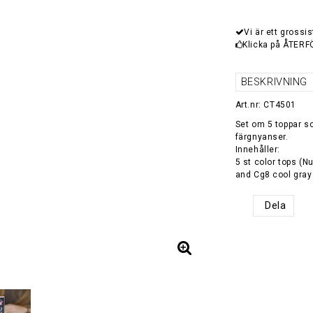
Vi är ett grossis
Klicka på ÅTERF
BESKRIVNING
Art.nr: CT4501
Set om 5 toppar s
färgnyanser.
Innehåller:
5 st color tops (
and Cg8 cool gray 
Dela