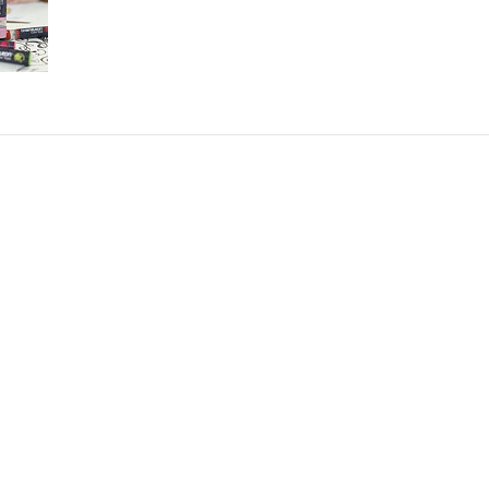
AKT
INFORMATION
alimo.se
Villkor & info
4700
556507-8242