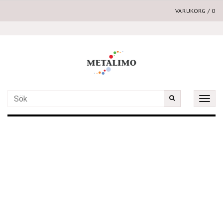
VARUKORG
/
0
Toggle
naviga