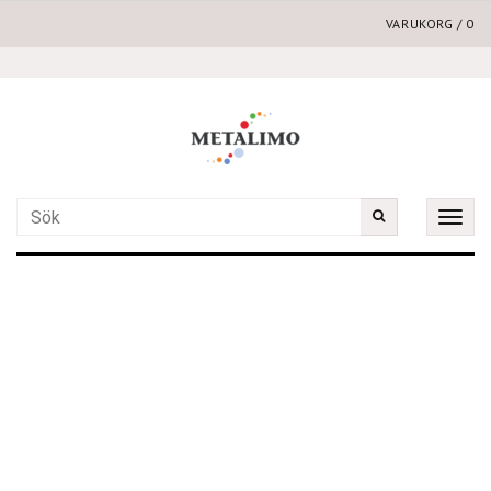
VARUKORG
/
0
Toggle
naviga