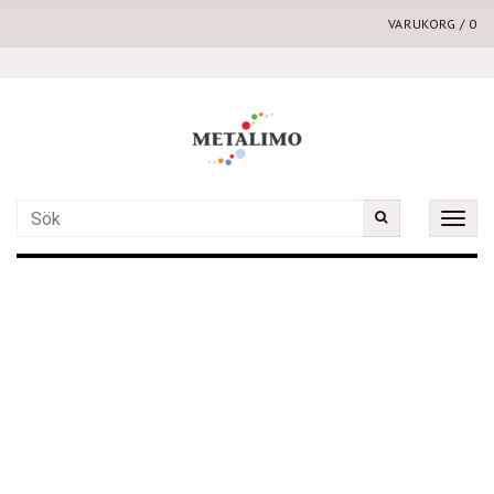
VARUKORG
/
0
Toggle
naviga