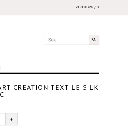
VARUKORG
/
0
E
ART CREATION TEXTILE SILK
IC
+