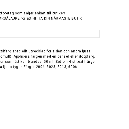
tföretag som säljer enbart till butiker!
ÖRSÄLAJRE för att HITTA DIN NÄRMASTE BUTIK.
extilfärg speciellt utvecklad för siden och andra ljusa
omull). Applicera färgen med en pensel eller doppfärg.
ger som lätt kan blandas, 50 ml. Set om 4 st textilfärger
a ljusa tyger. Färger 2004, 3023, 5013, 6006