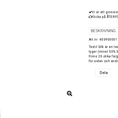
Vi är ett grossis
Klicka på ÅTERF
BESKRIVNING
Art.nr: 403900001
Textil Silk är en t
tyger (minst 50% b
Finns 20 olika fär
för siden och andr
Dela