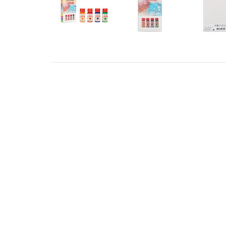
ADRESS
KONT
STILLMANSGATAN 8
info@met
212 25 MALMÖ
+46 4018